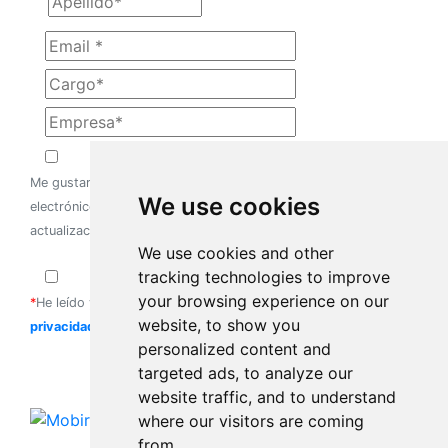
Me gustaría registrarme con mi dirección de correo
We use cookies
electrónico para recibir el boletín de Globant con
actualizaciones, recursos valiosos y consejos útiles.
We use cookies and other
tracking technologies to improve
your browsing experience on our
*
He leído y estoy de acuerdo con las
políticas de
website, to show you
privacidad
ya mencionadas.
personalized content and
targeted ads, to analyze our
website traffic, and to understand
where our visitors are coming
Todos los derechos reservados Globant 2022
from.